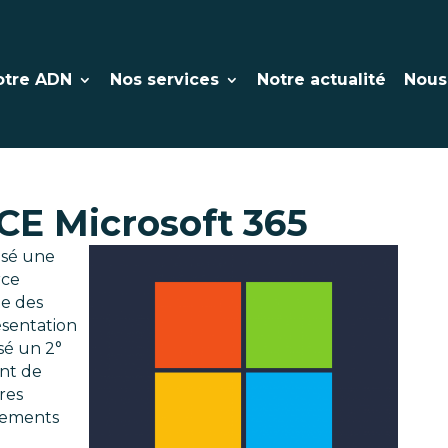
otre ADN
Nos services
Notre actualité
Nous
CE Microsoft 365
sé une
rce
te des
ésentation
sé un 2°
nt de
res
gements