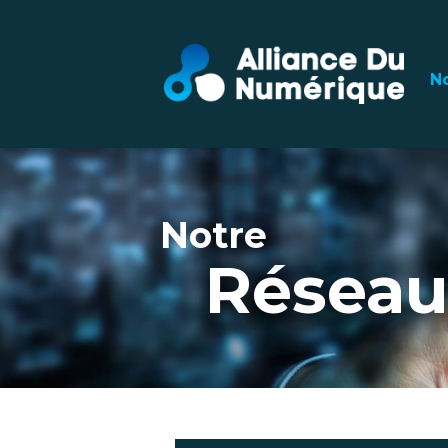
N
Notre
Résea