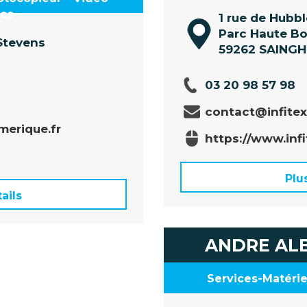
nce
1 rue de Hubb
Parc Haute B
-Stevens
59262 SAINGH
03 20 98 57 98
contact@infitex
erique.fr
https://www.infi
Plu
ails
ANDRE ALB
Services-Matérie