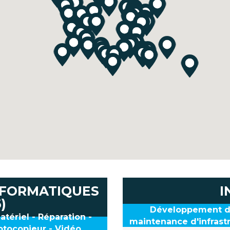
INFORMATIQUES
I
6)
Développement de 
atériel - Réparation -
maintenance d'infras
otocopieur - Vidéo