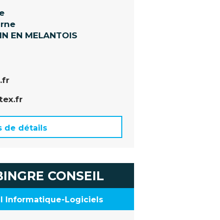
le
orne
IN EN MELANTOIS
.fr
tex.fr
s de détails
INGRE CONSEIL
l Informatique-Logiciels