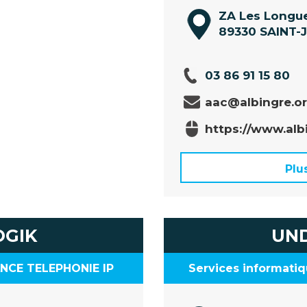
ZA Les Longu
89330 SAINT-
03 86 91 15 80
aac@albingre.o
https://www.alb
Plu
OGIK
UN
NCE TELEPHONIE IP
Services informatiq