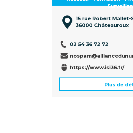
Surveilla
15 rue Robert Mallet
36000 Châteauroux
02 54 36 72 72
nospam@alliancedunum
https://www.isi36.fr/
Plus de dét