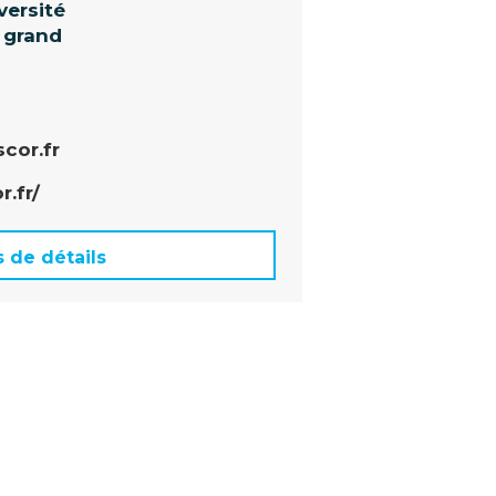
versité
e grand
cor.fr
r.fr/
s de détails