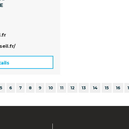
NE
.fr
eil.fr/
ails
5
6
7
8
9
10
11
12
13
14
15
16