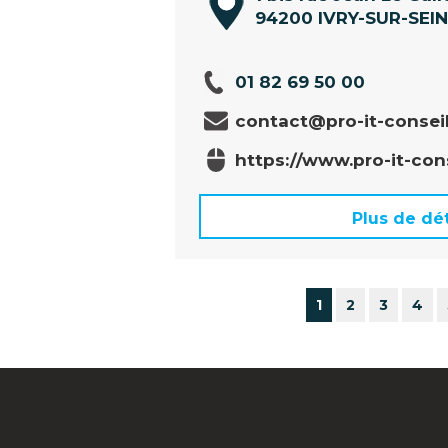
94200 IVRY-SUR-SEI
01 82 69 50 00
contact@pro-it-conseil
https://www.pro-it-cons
Plus de dét
1
2
3
4