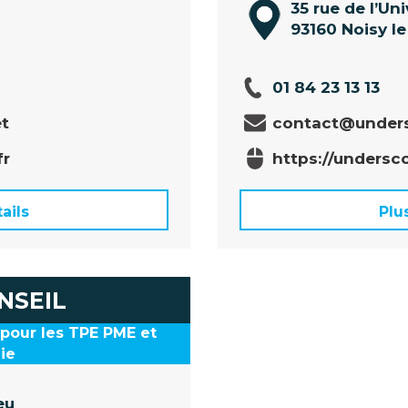
35 rue de l’Uni
93160 Noisy l
01 84 23 13 13
et
contact@unders
fr
https://undersco
ails
Plu
NSEIL
pour les TPE PME et
ie
eu