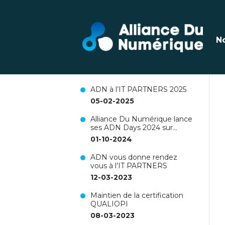
Dernières actualités
N
Renouvellement de la
certification Qualiopi pour 3
ans !
26-06-2025
ADN à l’IT PARTNERS 2025
05-02-2025
Alliance Du Numérique lance
ses ADN Days 2024 sur
Nantes !
01-10-2024
ADN vous donne rendez
vous à l’IT PARTNERS
12-03-2023
Maintien de la certification
QUALIOPI
08-03-2023