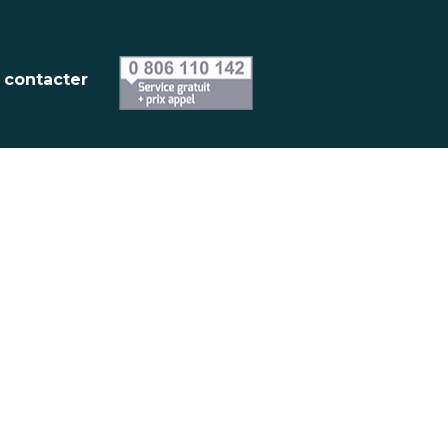
e-formation-
 contacter