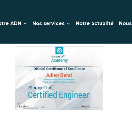
alliance-du-numeriqu
otre ADN
Nos services
Notre actualité
Nous
storagecreft