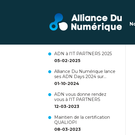
Dernières actualités
N
Renouvellement de la
certification Qualiopi pour 3
ans !
26-06-2025
ADN à l’IT PARTNERS 2025
05-02-2025
Alliance Du Numérique lance
ses ADN Days 2024 sur
Nantes !
01-10-2024
ADN vous donne rendez
vous à l’IT PARTNERS
12-03-2023
Maintien de la certification
QUALIOPI
08-03-2023