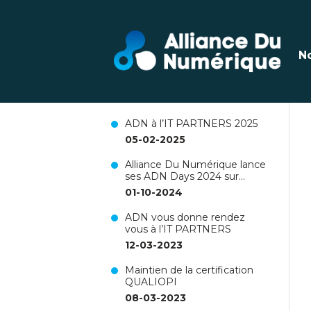
Dernières actualités
N
Renouvellement de la
certification Qualiopi pour 3
ans !
26-06-2025
ADN à l’IT PARTNERS 2025
05-02-2025
Alliance Du Numérique lance
ses ADN Days 2024 sur
Nantes !
01-10-2024
ADN vous donne rendez
vous à l’IT PARTNERS
12-03-2023
Maintien de la certification
QUALIOPI
08-03-2023