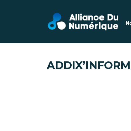
N
ADDIX’INFORM