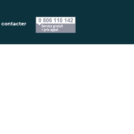
-poster-video
 contacter