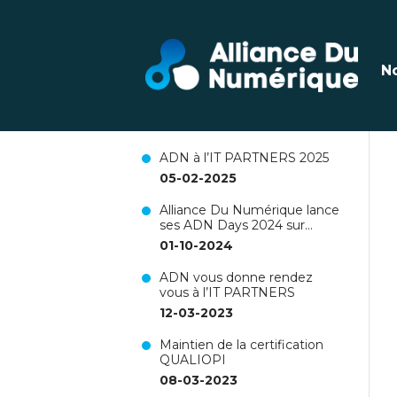
Dernières actualités
N
Renouvellement de la
certification Qualiopi pour 3
ans !
26-06-2025
ADN à l’IT PARTNERS 2025
05-02-2025
Alliance Du Numérique lance
ses ADN Days 2024 sur
Nantes !
01-10-2024
ADN vous donne rendez
vous à l’IT PARTNERS
12-03-2023
Maintien de la certification
QUALIOPI
08-03-2023